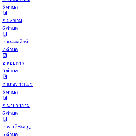
5 ตำบล
อ.มะขาม
6 ตำบล
อ.แหลมสิงห์
7 ตำบล
อ.สอยดาว
5 ตำบล
อ.แก่งหางแมว
5 ตำบล
อ.นายายอาม
6 ตำบล
อ.เขาคิชฌกูฏ
5 ตำบล