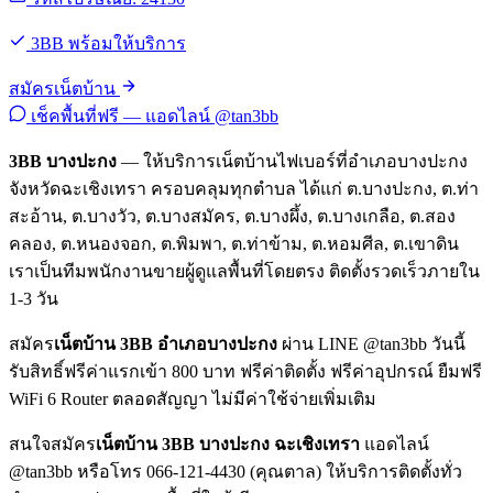
3BB พร้อมให้บริการ
สมัครเน็ตบ้าน
เช็คพื้นที่ฟรี — แอดไลน์ @tan3bb
3BB บางปะกง
— ให้บริการเน็ตบ้านไฟเบอร์ที่อำเภอบางปะกง
จังหวัดฉะเชิงเทรา ครอบคลุมทุกตำบล ได้แก่ ต.บางปะกง, ต.ท่า
สะอ้าน, ต.บางวัว, ต.บางสมัคร, ต.บางผึ้ง, ต.บางเกลือ, ต.สอง
คลอง, ต.หนองจอก, ต.พิมพา, ต.ท่าข้าม, ต.หอมศีล, ต.เขาดิน
เราเป็นทีมพนักงานขายผู้ดูแลพื้นที่โดยตรง ติดตั้งรวดเร็วภายใน
1-3 วัน
สมัคร
เน็ตบ้าน 3BB อำเภอบางปะกง
ผ่าน LINE @tan3bb วันนี้
รับสิทธิ์ฟรีค่าแรกเข้า 800 บาท ฟรีค่าติดตั้ง ฟรีค่าอุปกรณ์ ยืมฟรี
WiFi 6 Router ตลอดสัญญา ไม่มีค่าใช้จ่ายเพิ่มเติม
สนใจสมัคร
เน็ตบ้าน 3BB บางปะกง ฉะเชิงเทรา
แอดไลน์
@tan3bb หรือโทร 066-121-4430 (คุณตาล) ให้บริการติดตั้งทั่ว