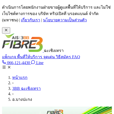
ข้ามไปเนื้อหาหลัก
ดำเนินการโดยพนักงานฝ่ายขายผู้ดูแลพื้นที่ให้บริการ และไม่ใช่
เว็บไซต์ทางการของ บริษัท ทริปเปิลที บรอดแบนด์ จำกัด
(มหาชน)
|
เกี่ยวกับเรา
|
นโยบายความเป็นส่วนตัว
ฉะเชิงเทรา
แพ็กเกจ
พื้นที่ให้บริการ
จุดเด่น
วิธีสมัคร
FAQ
Line @tan3bb
066-121-4430
Line
โทร 066-121-4430
หน้าแรก
›
3BB ฉะเชิงเทรา
›
อ.บางปะกง