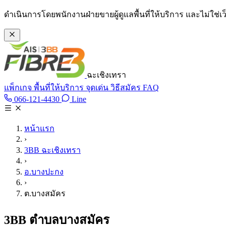
ข้ามไปเนื้อหาหลัก
ดำเนินการโดยพนักงานฝ่ายขายผู้ดูแลพื้นที่ให้บริการ และไม่ใช่
ฉะเชิงเทรา
แพ็กเกจ
พื้นที่ให้บริการ
จุดเด่น
วิธีสมัคร
FAQ
Line @tan3bb
066-121-4430
Line
โทร 066-121-4430
หน้าแรก
›
3BB ฉะเชิงเทรา
›
อ.บางปะกง
›
ต.บางสมัคร
3BB ตำบลบางสมัคร