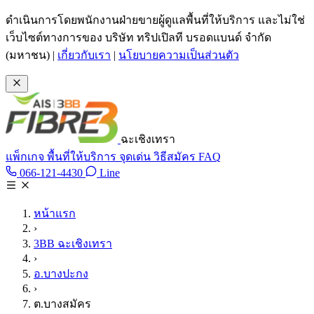
ข้ามไปเนื้อหาหลัก
ดำเนินการโดยพนักงานฝ่ายขายผู้ดูแลพื้นที่ให้บริการ และไม่ใช่
เว็บไซต์ทางการของ บริษัท ทริปเปิลที บรอดแบนด์ จำกัด
(มหาชน)
|
เกี่ยวกับเรา
|
นโยบายความเป็นส่วนตัว
ฉะเชิงเทรา
แพ็กเกจ
พื้นที่ให้บริการ
จุดเด่น
วิธีสมัคร
FAQ
Line @tan3bb
066-121-4430
Line
โทร 066-121-4430
หน้าแรก
›
3BB ฉะเชิงเทรา
›
อ.บางปะกง
›
ต.บางสมัคร