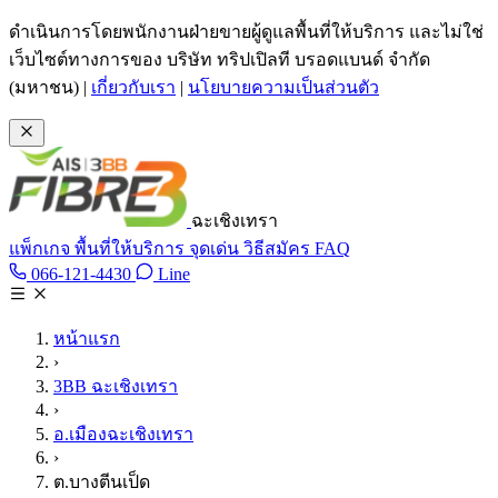
ข้ามไปเนื้อหาหลัก
ดำเนินการโดยพนักงานฝ่ายขายผู้ดูแลพื้นที่ให้บริการ และไม่ใช่
เว็บไซต์ทางการของ บริษัท ทริปเปิลที บรอดแบนด์ จำกัด
(มหาชน)
|
เกี่ยวกับเรา
|
นโยบายความเป็นส่วนตัว
ฉะเชิงเทรา
แพ็กเกจ
พื้นที่ให้บริการ
จุดเด่น
วิธีสมัคร
FAQ
Line @tan3bb
066-121-4430
Line
โทร 066-121-4430
หน้าแรก
›
3BB ฉะเชิงเทรา
›
อ.เมืองฉะเชิงเทรา
›
ต.บางตีนเป็ด