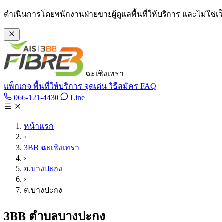
ข้ามไปเนื้อหาหลัก
ดำเนินการโดยพนักงานฝ่ายขายผู้ดูแลพื้นที่ให้บริการ และไม่ใช่
ฉะเชิงเทรา
แพ็กเกจ
พื้นที่ให้บริการ
จุดเด่น
วิธีสมัคร
FAQ
Line @tan3bb
066-121-4430
Line
โทร 066-121-4430
หน้าแรก
›
3BB ฉะเชิงเทรา
›
อ.บางปะกง
›
ต.บางปะกง
3BB ตำบลบางปะกง