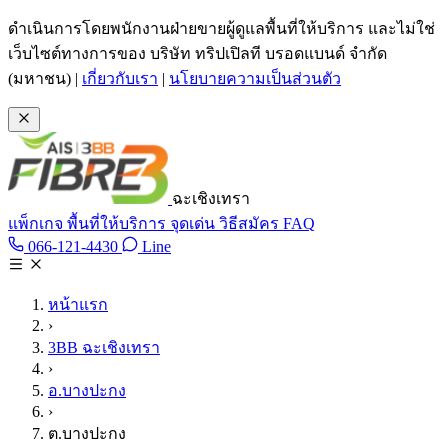
ข้ามไปเนื้อหาหลัก
ดำเนินการโดยพนักงานฝ่ายขายผู้ดูแลพื้นที่ให้บริการ และไม่ใช่
เว็บไซต์ทางการของ บริษัท ทริปเปิลที บรอดแบนด์ จำกัด
(มหาชน)
|
เกี่ยวกับเรา
|
นโยบายความเป็นส่วนตัว
ฉะเชิงเทรา
แพ็กเกจ
พื้นที่ให้บริการ
จุดเด่น
วิธีสมัคร
FAQ
Line @tan3bb
066-121-4430
Line
โทร 066-121-4430
หน้าแรก
›
3BB ฉะเชิงเทรา
›
อ.บางปะกง
›
ต.บางปะกง