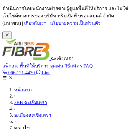
ข้ามไปเนื้อหาหลัก
ดำเนินการโดยพนักงานฝ่ายขายผู้ดูแลพื้นที่ให้บริการ และไม่ใช่
เว็บไซต์ทางการของ บริษัท ทริปเปิลที บรอดแบนด์ จำกัด
(มหาชน)
|
เกี่ยวกับเรา
|
นโยบายความเป็นส่วนตัว
ฉะเชิงเทรา
แพ็กเกจ
พื้นที่ให้บริการ
จุดเด่น
วิธีสมัคร
FAQ
Line @tan3bb
066-121-4430
Line
โทร 066-121-4430
หน้าแรก
›
3BB ฉะเชิงเทรา
›
อ.เมืองฉะเชิงเทรา
›
ต.ท่าไข่