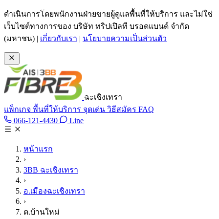
ข้ามไปเนื้อหาหลัก
ดำเนินการโดยพนักงานฝ่ายขายผู้ดูแลพื้นที่ให้บริการ และไม่ใช่
เว็บไซต์ทางการของ บริษัท ทริปเปิลที บรอดแบนด์ จำกัด
(มหาชน)
|
เกี่ยวกับเรา
|
นโยบายความเป็นส่วนตัว
ฉะเชิงเทรา
แพ็กเกจ
พื้นที่ให้บริการ
จุดเด่น
วิธีสมัคร
FAQ
Line @tan3bb
066-121-4430
Line
โทร 066-121-4430
หน้าแรก
›
3BB ฉะเชิงเทรา
›
อ.เมืองฉะเชิงเทรา
›
ต.บ้านใหม่