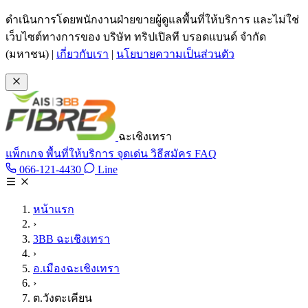
ข้ามไปเนื้อหาหลัก
ดำเนินการโดยพนักงานฝ่ายขายผู้ดูแลพื้นที่ให้บริการ และไม่ใช่
เว็บไซต์ทางการของ บริษัท ทริปเปิลที บรอดแบนด์ จำกัด
(มหาชน)
|
เกี่ยวกับเรา
|
นโยบายความเป็นส่วนตัว
ฉะเชิงเทรา
แพ็กเกจ
พื้นที่ให้บริการ
จุดเด่น
วิธีสมัคร
FAQ
Line @tan3bb
066-121-4430
Line
โทร 066-121-4430
หน้าแรก
›
3BB ฉะเชิงเทรา
›
อ.เมืองฉะเชิงเทรา
›
ต.วังตะเคียน