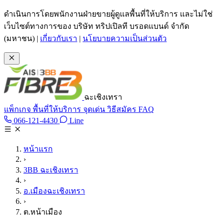
ข้ามไปเนื้อหาหลัก
ดำเนินการโดยพนักงานฝ่ายขายผู้ดูแลพื้นที่ให้บริการ และไม่ใช่
เว็บไซต์ทางการของ บริษัท ทริปเปิลที บรอดแบนด์ จำกัด
(มหาชน)
|
เกี่ยวกับเรา
|
นโยบายความเป็นส่วนตัว
ฉะเชิงเทรา
แพ็กเกจ
พื้นที่ให้บริการ
จุดเด่น
วิธีสมัคร
FAQ
Line @tan3bb
066-121-4430
Line
โทร 066-121-4430
หน้าแรก
›
3BB ฉะเชิงเทรา
›
อ.เมืองฉะเชิงเทรา
›
ต.หน้าเมือง