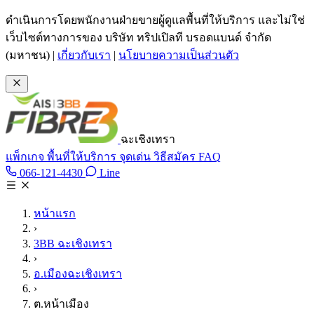
ข้ามไปเนื้อหาหลัก
ดำเนินการโดยพนักงานฝ่ายขายผู้ดูแลพื้นที่ให้บริการ และไม่ใช่
เว็บไซต์ทางการของ บริษัท ทริปเปิลที บรอดแบนด์ จำกัด
(มหาชน)
|
เกี่ยวกับเรา
|
นโยบายความเป็นส่วนตัว
ฉะเชิงเทรา
แพ็กเกจ
พื้นที่ให้บริการ
จุดเด่น
วิธีสมัคร
FAQ
Line @tan3bb
066-121-4430
Line
โทร 066-121-4430
หน้าแรก
›
3BB ฉะเชิงเทรา
›
อ.เมืองฉะเชิงเทรา
›
ต.หน้าเมือง