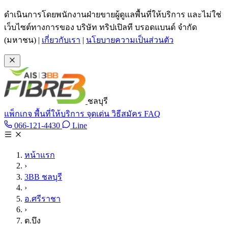
ข้ามไปเนื้อหาหลัก
ดำเนินการโดยพนักงานฝ่ายขายผู้ดูแลพื้นที่ให้บริการ และไม่ใช่
เว็บไซต์ทางการของ บริษัท ทริปเปิลที บรอดแบนด์ จำกัด
(มหาชน)
|
เกี่ยวกับเรา
|
นโยบายความเป็นส่วนตัว
ชลบุรี
แพ็กเกจ
พื้นที่ให้บริการ
จุดเด่น
วิธีสมัคร
FAQ
Line @tan3bb
066-121-4430
Line
โทร 066-121-4430
หน้าแรก
›
3BB ชลบุรี
›
อ.ศรีราชา
›
ต.บึง