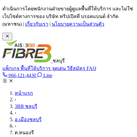
ข้ามไปเนื้อหาหลัก
ดำเนินการโดยพนักงานฝ่ายขายผู้ดูแลพื้นที่ให้บริการ และไม่ใช่
เว็บไซต์ทางการของ บริษัท ทริปเปิลที บรอดแบนด์ จำกัด
(มหาชน)
|
เกี่ยวกับเรา
|
นโยบายความเป็นส่วนตัว
ชลบุรี
แพ็กเกจ
พื้นที่ให้บริการ
จุดเด่น
วิธีสมัคร
FAQ
Line @tan3bb
066-121-4430
Line
โทร 066-121-4430
หน้าแรก
›
3BB ชลบุรี
›
อ.เมืองชลบุรี
›
ต.หนองรี