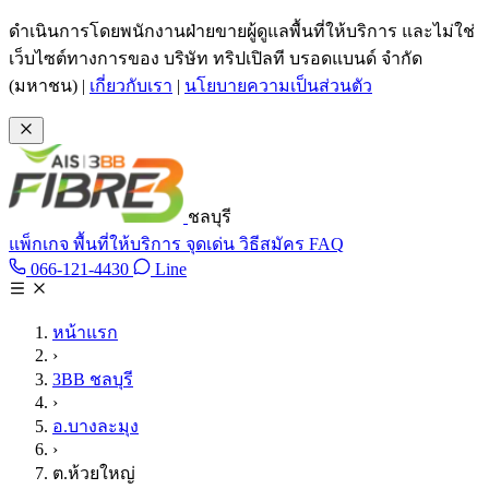
ข้ามไปเนื้อหาหลัก
ดำเนินการโดยพนักงานฝ่ายขายผู้ดูแลพื้นที่ให้บริการ และไม่ใช่
เว็บไซต์ทางการของ บริษัท ทริปเปิลที บรอดแบนด์ จำกัด
(มหาชน)
|
เกี่ยวกับเรา
|
นโยบายความเป็นส่วนตัว
ชลบุรี
แพ็กเกจ
พื้นที่ให้บริการ
จุดเด่น
วิธีสมัคร
FAQ
Line @tan3bb
066-121-4430
Line
โทร 066-121-4430
หน้าแรก
›
3BB ชลบุรี
›
อ.บางละมุง
›
ต.ห้วยใหญ่