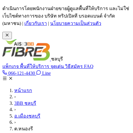
ข้ามไปเนื้อหาหลัก
ดำเนินการโดยพนักงานฝ่ายขายผู้ดูแลพื้นที่ให้บริการ และไม่ใช่
เว็บไซต์ทางการของ บริษัท ทริปเปิลที บรอดแบนด์ จำกัด
(มหาชน)
|
เกี่ยวกับเรา
|
นโยบายความเป็นส่วนตัว
ชลบุรี
แพ็กเกจ
พื้นที่ให้บริการ
จุดเด่น
วิธีสมัคร
FAQ
Line @tan3bb
066-121-4430
Line
โทร 066-121-4430
หน้าแรก
›
3BB ชลบุรี
›
อ.เมืองชลบุรี
›
ต.หนองรี