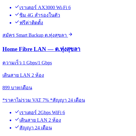
เราเตอร์ AX3000 Wi-Fi 6
ซิม 4G สำรองในตัว
ฟรีค่าติดตั้ง
สมัคร Smart Backup ต.ทุ่งสุขลา
Home Fibre LAN — ต.ทุ่งสุขลา
ความเร็ว 1 Gbps/1 Gbps
เดินสาย LAN 2 ห้อง
899
บาท/เดือน
*ราคาไม่รวม VAT 7% *สัญญา 24 เดือน
เราเตอร์ 2Gbps WiFi 6
เดินสาย LAN 2 ห้อง
สัญญา 24 เดือน