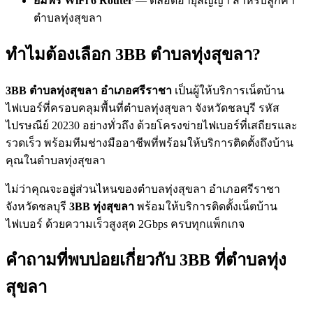
ยืมฟรี WiFi 6 Router
— ตลอดอายุสัญญา สำหรับลูกค้า
ตำบลทุ่งสุขลา
ทำไมต้องเลือก 3BB ตำบลทุ่งสุขลา?
3BB ตำบลทุ่งสุขลา อำเภอศรีราชา
เป็นผู้ให้บริการเน็ตบ้าน
ไฟเบอร์ที่ครอบคลุมพื้นที่ตำบลทุ่งสุขลา จังหวัดชลบุรี รหัส
ไปรษณีย์ 20230 อย่างทั่วถึง ด้วยโครงข่ายไฟเบอร์ที่เสถียรและ
รวดเร็ว พร้อมทีมช่างมืออาชีพที่พร้อมให้บริการติดตั้งถึงบ้าน
คุณในตำบลทุ่งสุขลา
ไม่ว่าคุณจะอยู่ส่วนไหนของตำบลทุ่งสุขลา อำเภอศรีราชา
จังหวัดชลบุรี
3BB ทุ่งสุขลา
พร้อมให้บริการติดตั้งเน็ตบ้าน
ไฟเบอร์ ด้วยความเร็วสูงสุด 2Gbps ครบทุกแพ็กเกจ
คำถามที่พบบ่อยเกี่ยวกับ 3BB ที่ตำบลทุ่ง
สุขลา