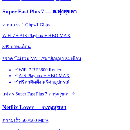
Super Fast Plus 7 — ต.ทุ่งสุขลา
ความเร็ว 1 Gbps/1 Gbps
WiFi 7 + AIS Playbox + HBO MAX
899
บาท/เดือน
*ราคาไม่รวม VAT 7% *สัญญา 24 เดือน
WiFi 7 BE3600 Router
AIS Playbox + HBO MAX
ฟรีค่าติดตั้ง ฟรีค่าอุปกรณ์
สมัคร Super Fast Plus 7 ต.ทุ่งสุขลา
Netflix Lover — ต.ทุ่งสุขลา
ความเร็ว 500/500 Mbps