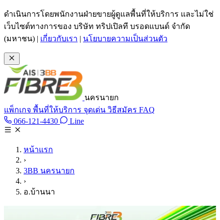
ข้ามไปเนื้อหาหลัก
ดำเนินการโดยพนักงานฝ่ายขายผู้ดูแลพื้นที่ให้บริการ และไม่ใช่
เว็บไซต์ทางการของ บริษัท ทริปเปิลที บรอดแบนด์ จำกัด
(มหาชน)
|
เกี่ยวกับเรา
|
นโยบายความเป็นส่วนตัว
นครนายก
แพ็กเกจ
พื้นที่ให้บริการ
จุดเด่น
วิธีสมัคร
FAQ
Line @tan3bb
066-121-4430
Line
โทร 066-121-4430
หน้าแรก
›
3BB นครนายก
›
อ.บ้านนา