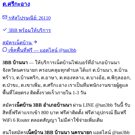
ต.ศรีกะอาง
รหัสไปรษณีย์: 26110
3BB พร้อมให้บริการ
สมัครเน็ตบ้าน
เช็คพื้นที่ฟรี — แอดไลน์ @tan3bb
3BB บ้านนา
— ให้บริการเน็ตบ้านไฟเบอร์ที่อำเภอบ้านนา
จังหวัดนครนายก ครอบคลุมทุกตำบล ได้แก่ ต.บ้านนา, ต.บ้าน
พร้าว, ต.บ้านพริก, ต.อาษา, ต.ทองหลาง, ต.บางอ้อ, ต.พิกุลออก,
ต.ป่าขะ, ต.เขาเพิ่ม, ต.ศรีกะอาง เราเป็นทีมพนักงานขายผู้ดูแล
พื้นที่โดยตรง ติดตั้งรวดเร็วภายใน 1-3 วัน
สมัคร
เน็ตบ้าน 3BB อำเภอบ้านนา
ผ่าน LINE @tan3bb วันนี้ รับ
สิทธิ์ฟรีค่าแรกเข้า 800 บาท ฟรีค่าติดตั้ง ฟรีค่าอุปกรณ์ ยืมฟรี
WiFi 6 Router ตลอดสัญญา ไม่มีค่าใช้จ่ายเพิ่มเติม
สนใจสมัคร
เน็ตบ้าน 3BB บ้านนา นครนายก
แอดไลน์ @tan3bb