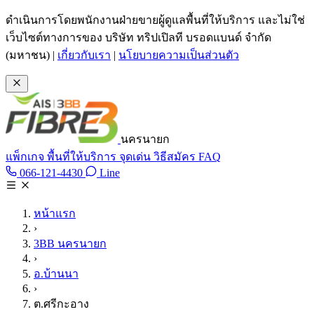
ข้ามไปเนื้อหาหลัก
ดำเนินการโดยพนักงานฝ่ายขายผู้ดูแลพื้นที่ให้บริการ และไม่ใช่
เว็บไซต์ทางการของ บริษัท ทริปเปิลที บรอดแบนด์ จำกัด
(มหาชน)
|
เกี่ยวกับเรา
|
นโยบายความเป็นส่วนตัว
นครนายก
แพ็กเกจ
พื้นที่ให้บริการ
จุดเด่น
วิธีสมัคร
FAQ
Line @tan3bb
066-121-4430
Line
โทร 066-121-4430
หน้าแรก
›
3BB นครนายก
›
อ.บ้านนา
›
ต.ศรีกะอาง