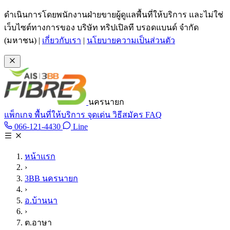
ข้ามไปเนื้อหาหลัก
ดำเนินการโดยพนักงานฝ่ายขายผู้ดูแลพื้นที่ให้บริการ และไม่ใช่
เว็บไซต์ทางการของ บริษัท ทริปเปิลที บรอดแบนด์ จำกัด
(มหาชน)
|
เกี่ยวกับเรา
|
นโยบายความเป็นส่วนตัว
นครนายก
แพ็กเกจ
พื้นที่ให้บริการ
จุดเด่น
วิธีสมัคร
FAQ
Line @tan3bb
066-121-4430
Line
โทร 066-121-4430
หน้าแรก
›
3BB นครนายก
›
อ.บ้านนา
›
ต.อาษา