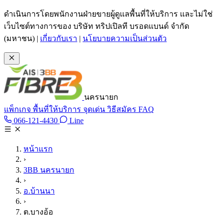
ข้ามไปเนื้อหาหลัก
ดำเนินการโดยพนักงานฝ่ายขายผู้ดูแลพื้นที่ให้บริการ และไม่ใช่
เว็บไซต์ทางการของ บริษัท ทริปเปิลที บรอดแบนด์ จำกัด
(มหาชน)
|
เกี่ยวกับเรา
|
นโยบายความเป็นส่วนตัว
นครนายก
แพ็กเกจ
พื้นที่ให้บริการ
จุดเด่น
วิธีสมัคร
FAQ
Line @tan3bb
066-121-4430
Line
โทร 066-121-4430
หน้าแรก
›
3BB นครนายก
›
อ.บ้านนา
›
ต.บางอ้อ