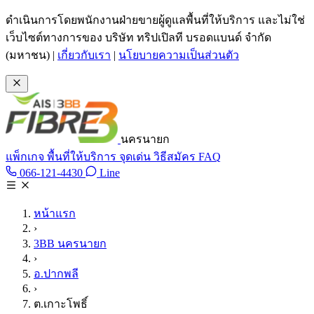
ข้ามไปเนื้อหาหลัก
ดำเนินการโดยพนักงานฝ่ายขายผู้ดูแลพื้นที่ให้บริการ และไม่ใช่
เว็บไซต์ทางการของ บริษัท ทริปเปิลที บรอดแบนด์ จำกัด
(มหาชน)
|
เกี่ยวกับเรา
|
นโยบายความเป็นส่วนตัว
นครนายก
แพ็กเกจ
พื้นที่ให้บริการ
จุดเด่น
วิธีสมัคร
FAQ
Line @tan3bb
066-121-4430
Line
โทร 066-121-4430
หน้าแรก
›
3BB นครนายก
›
อ.ปากพลี
›
ต.เกาะโพธิ์