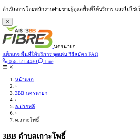
ข้ามไปเนื้อหาหลัก
ดำเนินการโดยพนักงานฝ่ายขายผู้ดูแลพื้นที่ให้บริการ และไม่ใช่
นครนายก
แพ็กเกจ
พื้นที่ให้บริการ
จุดเด่น
วิธีสมัคร
FAQ
Line @tan3bb
066-121-4430
Line
โทร 066-121-4430
หน้าแรก
›
3BB นครนายก
›
อ.ปากพลี
›
ต.เกาะโพธิ์
3BB ตำบลเกาะโพธิ์