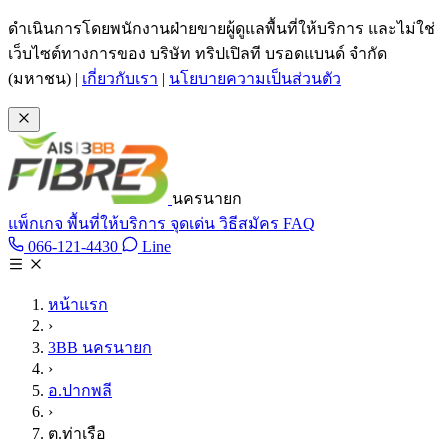
ข้ามไปเนื้อหาหลัก
ดำเนินการโดยพนักงานฝ่ายขายผู้ดูแลพื้นที่ให้บริการ และไม่ใช่
เว็บไซต์ทางการของ บริษัท ทริปเปิลที บรอดแบนด์ จำกัด
(มหาชน)
|
เกี่ยวกับเรา
|
นโยบายความเป็นส่วนตัว
นครนายก
แพ็กเกจ
พื้นที่ให้บริการ
จุดเด่น
วิธีสมัคร
FAQ
Line @tan3bb
066-121-4430
Line
โทร 066-121-4430
หน้าแรก
›
3BB นครนายก
›
อ.ปากพลี
›
ต.ท่าเรือ