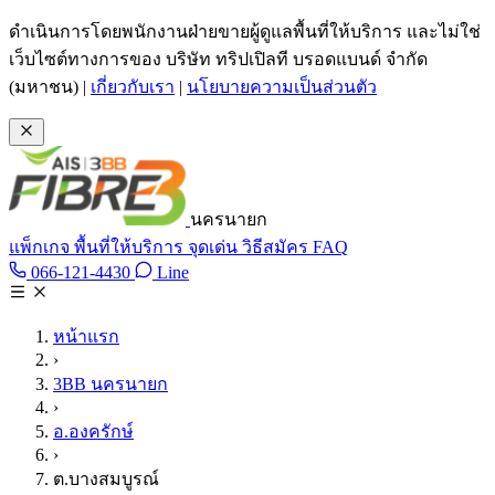
ข้ามไปเนื้อหาหลัก
ดำเนินการโดยพนักงานฝ่ายขายผู้ดูแลพื้นที่ให้บริการ และไม่ใช่
เว็บไซต์ทางการของ บริษัท ทริปเปิลที บรอดแบนด์ จำกัด
(มหาชน)
|
เกี่ยวกับเรา
|
นโยบายความเป็นส่วนตัว
นครนายก
แพ็กเกจ
พื้นที่ให้บริการ
จุดเด่น
วิธีสมัคร
FAQ
Line @tan3bb
066-121-4430
Line
โทร 066-121-4430
หน้าแรก
›
3BB นครนายก
›
อ.องครักษ์
›
ต.บางสมบูรณ์