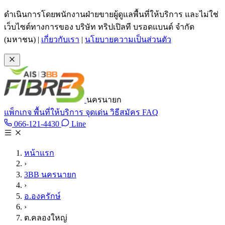
ข้ามไปเนื้อหาหลัก
ดำเนินการโดยพนักงานฝ่ายขายผู้ดูแลพื้นที่ให้บริการ และไม่ใช่
เว็บไซต์ทางการของ บริษัท ทริปเปิลที บรอดแบนด์ จำกัด
(มหาชน)
|
เกี่ยวกับเรา
|
นโยบายความเป็นส่วนตัว
นครนายก
แพ็กเกจ
พื้นที่ให้บริการ
จุดเด่น
วิธีสมัคร
FAQ
Line @tan3bb
066-121-4430
Line
โทร 066-121-4430
หน้าแรก
›
3BB นครนายก
›
อ.องครักษ์
›
ต.คลองใหญ่