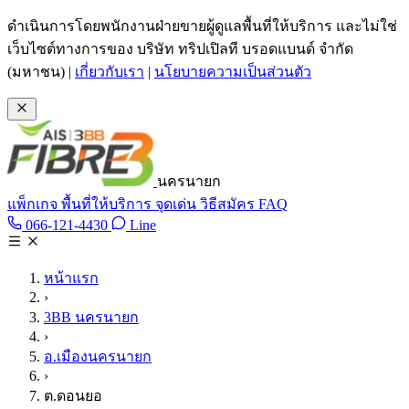
ข้ามไปเนื้อหาหลัก
ดำเนินการโดยพนักงานฝ่ายขายผู้ดูแลพื้นที่ให้บริการ และไม่ใช่
เว็บไซต์ทางการของ บริษัท ทริปเปิลที บรอดแบนด์ จำกัด
(มหาชน)
|
เกี่ยวกับเรา
|
นโยบายความเป็นส่วนตัว
นครนายก
แพ็กเกจ
พื้นที่ให้บริการ
จุดเด่น
วิธีสมัคร
FAQ
Line @tan3bb
066-121-4430
Line
โทร 066-121-4430
หน้าแรก
›
3BB นครนายก
›
อ.เมืองนครนายก
›
ต.ดอนยอ