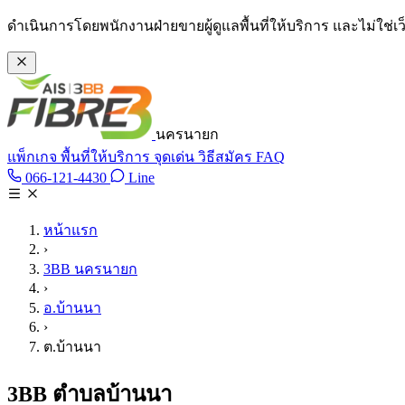
ข้ามไปเนื้อหาหลัก
ดำเนินการโดยพนักงานฝ่ายขายผู้ดูแลพื้นที่ให้บริการ และไม่ใช่
นครนายก
แพ็กเกจ
พื้นที่ให้บริการ
จุดเด่น
วิธีสมัคร
FAQ
Line @tan3bb
066-121-4430
Line
โทร 066-121-4430
หน้าแรก
›
3BB นครนายก
›
อ.บ้านนา
›
ต.บ้านนา
3BB ตำบลบ้านนา