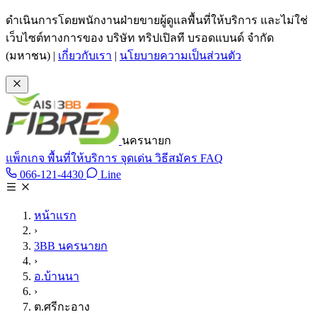
ข้ามไปเนื้อหาหลัก
ดำเนินการโดยพนักงานฝ่ายขายผู้ดูแลพื้นที่ให้บริการ และไม่ใช่
เว็บไซต์ทางการของ บริษัท ทริปเปิลที บรอดแบนด์ จำกัด
(มหาชน)
|
เกี่ยวกับเรา
|
นโยบายความเป็นส่วนตัว
นครนายก
แพ็กเกจ
พื้นที่ให้บริการ
จุดเด่น
วิธีสมัคร
FAQ
Line @tan3bb
066-121-4430
Line
โทร 066-121-4430
หน้าแรก
›
3BB นครนายก
›
อ.บ้านนา
›
ต.ศรีกะอาง