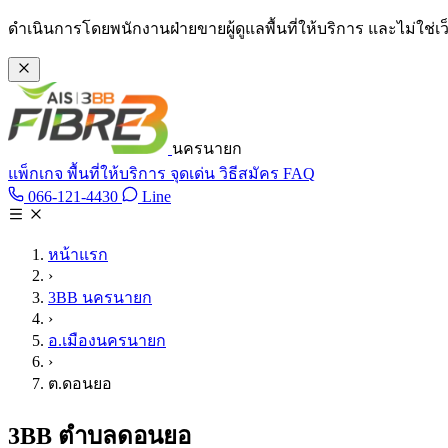
ข้ามไปเนื้อหาหลัก
ดำเนินการโดยพนักงานฝ่ายขายผู้ดูแลพื้นที่ให้บริการ และไม่ใช่
นครนายก
แพ็กเกจ
พื้นที่ให้บริการ
จุดเด่น
วิธีสมัคร
FAQ
Line @tan3bb
066-121-4430
Line
โทร 066-121-4430
หน้าแรก
›
3BB นครนายก
›
อ.เมืองนครนายก
›
ต.ดอนยอ
3BB ตำบลดอนยอ