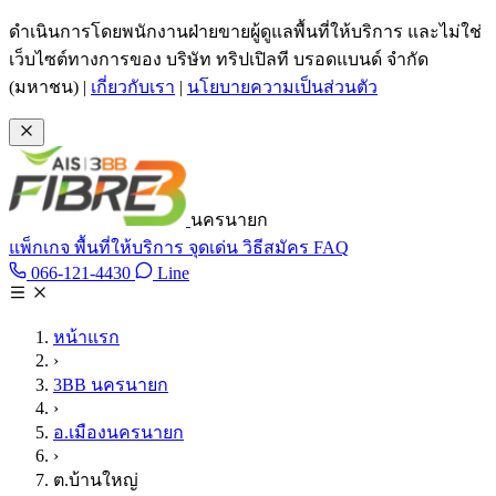
ข้ามไปเนื้อหาหลัก
ดำเนินการโดยพนักงานฝ่ายขายผู้ดูแลพื้นที่ให้บริการ และไม่ใช่
เว็บไซต์ทางการของ บริษัท ทริปเปิลที บรอดแบนด์ จำกัด
(มหาชน)
|
เกี่ยวกับเรา
|
นโยบายความเป็นส่วนตัว
นครนายก
แพ็กเกจ
พื้นที่ให้บริการ
จุดเด่น
วิธีสมัคร
FAQ
Line @tan3bb
066-121-4430
Line
โทร 066-121-4430
หน้าแรก
›
3BB นครนายก
›
อ.เมืองนครนายก
›
ต.บ้านใหญ่