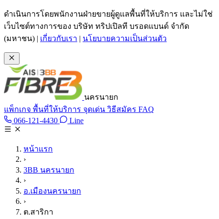
ข้ามไปเนื้อหาหลัก
ดำเนินการโดยพนักงานฝ่ายขายผู้ดูแลพื้นที่ให้บริการ และไม่ใช่
เว็บไซต์ทางการของ บริษัท ทริปเปิลที บรอดแบนด์ จำกัด
(มหาชน)
|
เกี่ยวกับเรา
|
นโยบายความเป็นส่วนตัว
นครนายก
แพ็กเกจ
พื้นที่ให้บริการ
จุดเด่น
วิธีสมัคร
FAQ
Line @tan3bb
066-121-4430
Line
โทร 066-121-4430
หน้าแรก
›
3BB นครนายก
›
อ.เมืองนครนายก
›
ต.สาริกา