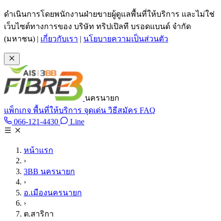
ข้ามไปเนื้อหาหลัก
ดำเนินการโดยพนักงานฝ่ายขายผู้ดูแลพื้นที่ให้บริการ และไม่ใช่
เว็บไซต์ทางการของ บริษัท ทริปเปิลที บรอดแบนด์ จำกัด
(มหาชน)
|
เกี่ยวกับเรา
|
นโยบายความเป็นส่วนตัว
นครนายก
แพ็กเกจ
พื้นที่ให้บริการ
จุดเด่น
วิธีสมัคร
FAQ
Line @tan3bb
066-121-4430
Line
โทร 066-121-4430
หน้าแรก
›
3BB นครนายก
›
อ.เมืองนครนายก
›
ต.สาริกา