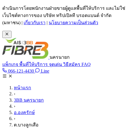
ข้ามไปเนื้อหาหลัก
ดำเนินการโดยพนักงานฝ่ายขายผู้ดูแลพื้นที่ให้บริการ และไม่ใช่
เว็บไซต์ทางการของ บริษัท ทริปเปิลที บรอดแบนด์ จำกัด
(มหาชน)
|
เกี่ยวกับเรา
|
นโยบายความเป็นส่วนตัว
นครนายก
แพ็กเกจ
พื้นที่ให้บริการ
จุดเด่น
วิธีสมัคร
FAQ
Line @tan3bb
066-121-4430
Line
โทร 066-121-4430
หน้าแรก
›
3BB นครนายก
›
อ.องครักษ์
›
ต.บางลูกเสือ