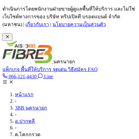
ข้ามไปเนื้อหาหลัก
ดำเนินการโดยพนักงานฝ่ายขายผู้ดูแลพื้นที่ให้บริการ และไม่ใช่
เว็บไซต์ทางการของ บริษัท ทริปเปิลที บรอดแบนด์ จำกัด
(มหาชน)
|
เกี่ยวกับเรา
|
นโยบายความเป็นส่วนตัว
นครนายก
แพ็กเกจ
พื้นที่ให้บริการ
จุดเด่น
วิธีสมัคร
FAQ
Line @tan3bb
066-121-4430
Line
โทร 066-121-4430
หน้าแรก
›
3BB นครนายก
›
อ.ปากพลี
›
ต.โคกกรวด