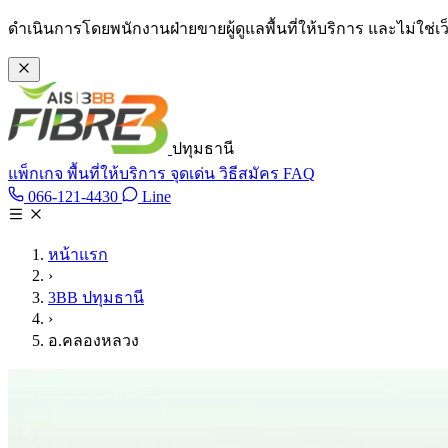
ข้ามไปเนื้อหาหลัก
ดำเนินการโดยพนักงานฝ่ายขายผู้ดูแลพื้นที่ให้บริการ และไม่ใช่
ปทุมธานี
แพ็กเกจ
พื้นที่ให้บริการ
จุดเด่น
วิธีสมัคร
FAQ
Line @tan3bb
066-121-4430
Line
โทร 066-121-4430
หน้าแรก
›
3BB ปทุมธานี
›
อ.คลองหลวง