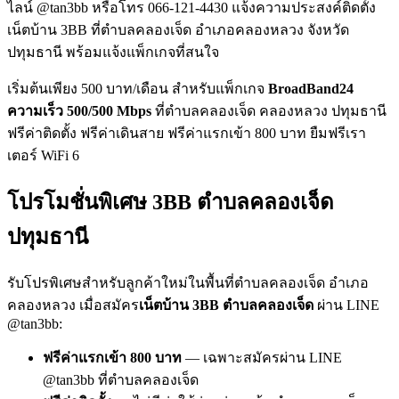
ไลน์ @tan3bb หรือโทร 066-121-4430 แจ้งความประสงค์ติดตั้ง
เน็ตบ้าน 3BB ที่ตำบลคลองเจ็ด อำเภอคลองหลวง จังหวัด
ปทุมธานี พร้อมแจ้งแพ็กเกจที่สนใจ
เริ่มต้นเพียง 500 บาท/เดือน สำหรับแพ็กเกจ
BroadBand24
ความเร็ว 500/500 Mbps
ที่ตำบลคลองเจ็ด คลองหลวง ปทุมธานี
ฟรีค่าติดตั้ง ฟรีค่าเดินสาย ฟรีค่าแรกเข้า 800 บาท ยืมฟรีเรา
เตอร์ WiFi 6
โปรโมชั่นพิเศษ 3BB ตำบลคลองเจ็ด
ปทุมธานี
รับโปรพิเศษสำหรับลูกค้าใหม่ในพื้นที่ตำบลคลองเจ็ด อำเภอ
คลองหลวง เมื่อสมัคร
เน็ตบ้าน 3BB ตำบลคลองเจ็ด
ผ่าน LINE
@tan3bb:
ฟรีค่าแรกเข้า 800 บาท
— เฉพาะสมัครผ่าน LINE
@tan3bb ที่ตำบลคลองเจ็ด