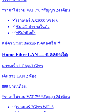
*ราคาไม่รวม VAT 7% *สัญญา 24 เดือน
เราเตอร์ AX3000 Wi-Fi 6
ซิม 4G สำรองในตัว
ฟรีค่าติดตั้ง
สมัคร Smart Backup ต.คลองเจ็ด
Home Fibre LAN — ต.คลองเจ็ด
ความเร็ว 1 Gbps/1 Gbps
เดินสาย LAN 2 ห้อง
899
บาท/เดือน
*ราคาไม่รวม VAT 7% *สัญญา 24 เดือน
เราเตอร์ 2Gbps WiFi 6