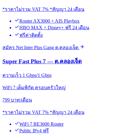
*ราคาไม่รวม VAT 7% *สัญญา 24 เดือน
Router AX3000 + AIS Playbox
HBO MAX + Disney+ ฟรี 24 เดือน
ฟรีค่าติดตั้ง
สมัคร Net Inter Plus Gang ต.คลองเจ็ด
Super Fast Plus 7 — ต.คลองเจ็ด
ความเร็ว 1 Gbps/1 Gbps
WiFi 7 เต็มพิกัด ครอบครัวใหญ่
799
บาท/เดือน
*ราคาไม่รวม VAT 7% *สัญญา 24 เดือน
WiFi 7 BE3600 Router
Public IPv4 ฟรี