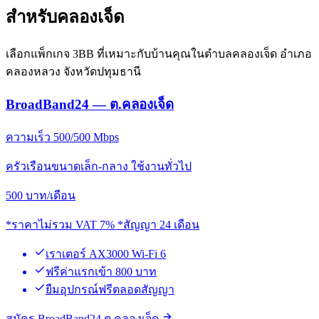
สำหรับคลองเจ็ด
เลือกแพ็กเกจ 3BB ที่เหมาะกับบ้านคุณในตำบลคลองเจ็ด อำเภอ
คลองหลวง จังหวัดปทุมธานี
BroadBand24 — ต.คลองเจ็ด
ความเร็ว 500/500 Mbps
ครัวเรือนขนาดเล็ก-กลาง ใช้งานทั่วไป
500
บาท/เดือน
*ราคาไม่รวม VAT 7% *สัญญา 24 เดือน
เราเตอร์ AX3000 Wi-Fi 6
ฟรีค่าแรกเข้า 800 บาท
ยืมอุปกรณ์ฟรีตลอดสัญญา
สมัคร BroadBand24 ต.คลองเจ็ด