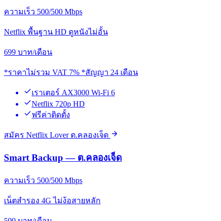
ความเร็ว 500/500 Mbps
Netflix พื้นฐาน HD ดูหนังไม่อั้น
699
บาท/เดือน
*ราคาไม่รวม VAT 7% *สัญญา 24 เดือน
เราเตอร์ AX3000 Wi-Fi 6
Netflix 720p HD
ฟรีค่าติดตั้ง
สมัคร Netflix Lover ต.คลองเจ็ด
Smart Backup — ต.คลองเจ็ด
ความเร็ว 500/500 Mbps
เน็ตสำรอง 4G ไม่ง้อสายหลัก
599
บาท/เดือน