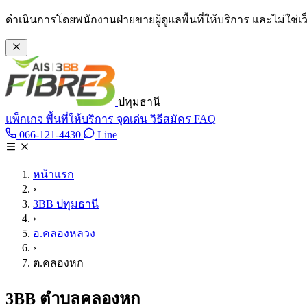
ข้ามไปเนื้อหาหลัก
ดำเนินการโดยพนักงานฝ่ายขายผู้ดูแลพื้นที่ให้บริการ และไม่ใช่
ปทุมธานี
แพ็กเกจ
พื้นที่ให้บริการ
จุดเด่น
วิธีสมัคร
FAQ
Line @tan3bb
066-121-4430
Line
โทร 066-121-4430
หน้าแรก
›
3BB ปทุมธานี
›
อ.คลองหลวง
›
ต.คลองหก
3BB ตำบลคลองหก