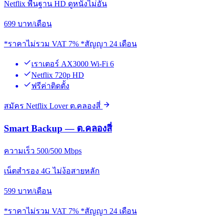
Netflix พื้นฐาน HD ดูหนังไม่อั้น
699
บาท/เดือน
*ราคาไม่รวม VAT 7% *สัญญา 24 เดือน
เราเตอร์ AX3000 Wi-Fi 6
Netflix 720p HD
ฟรีค่าติดตั้ง
สมัคร Netflix Lover ต.คลองสี่
Smart Backup — ต.คลองสี่
ความเร็ว 500/500 Mbps
เน็ตสำรอง 4G ไม่ง้อสายหลัก
599
บาท/เดือน
*ราคาไม่รวม VAT 7% *สัญญา 24 เดือน