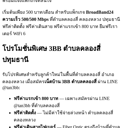
พร้อมแจ้งแพ็กเกจที่สนใจ
เริ่มต้นเพียง 500 บาท/เดือน สำหรับแพ็กเกจ
BroadBand24
ความเร็ว 500/500 Mbps
ที่ตำบลคลองสี่ คลองหลวง ปทุมธานี
ฟรีค่าติดตั้ง ฟรีค่าเดินสาย ฟรีค่าแรกเข้า 800 บาท ยืมฟรีเรา
เตอร์ WiFi 6
โปรโมชั่นพิเศษ 3BB ตำบลคลองสี่
ปทุมธานี
รับโปรพิเศษสำหรับลูกค้าใหม่ในพื้นที่ตำบลคลองสี่ อำเภอ
คลองหลวง เมื่อสมัคร
เน็ตบ้าน 3BB ตำบลคลองสี่
ผ่าน LINE
@tan3bb:
ฟรีค่าแรกเข้า 800 บาท
— เฉพาะสมัครผ่าน LINE
@tan3bb ที่ตำบลคลองสี่
ฟรีค่าติดตั้ง
— ไม่มีค่าใช้จ่ายล่วงหน้า ตำบลคลองสี่
คลองหลวง
ฟรีค่าเดินสายไฟเบอร์
— Fiber Optic ตรงถึงบ้านที่ตำบล