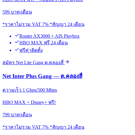
599
บาท/เดือน
*ราคาไม่รวม VAT 7% *สัญญา 24 เดือน
Router AX3000 + AIS Playbox
HBO MAX ฟรี 24 เดือน
ฟรีค่าติดตั้ง
สมัคร Net Lite Gang ต.คลองสี่
Net Inter Plus Gang — ต.คลองสี่
ความเร็ว 1 Gbps/500 Mbps
HBO MAX + Disney+ ฟรี!
799
บาท/เดือน
*ราคาไม่รวม VAT 7% *สัญญา 24 เดือน