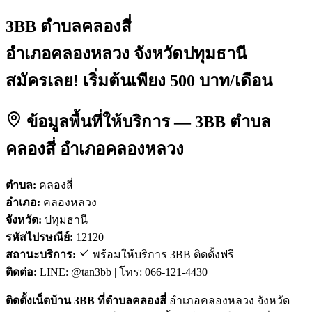
3BB ตำบลคลองสี่
อำเภอคลองหลวง จังหวัดปทุมธานี
สมัครเลย! เริ่มต้นเพียง 500 บาท/เดือน
ข้อมูลพื้นที่ให้บริการ — 3BB ตำบล
คลองสี่ อำเภอคลองหลวง
ตำบล:
คลองสี่
อำเภอ:
คลองหลวง
จังหวัด:
ปทุมธานี
รหัสไปรษณีย์:
12120
สถานะบริการ:
พร้อมให้บริการ 3BB ติดตั้งฟรี
ติดต่อ:
LINE: @tan3bb | โทร: 066-121-4430
ติดตั้งเน็ตบ้าน 3BB ที่ตำบลคลองสี่
อำเภอคลองหลวง จังหวัด