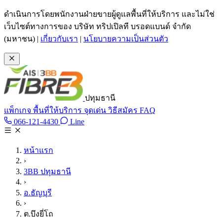
ข้ามไปเนื้อหาหลัก
ดำเนินการโดยพนักงานฝ่ายขายผู้ดูแลพื้นที่ให้บริการ และไม่ใช่
เว็บไซต์ทางการของ บริษัท ทริปเปิลที บรอดแบนด์ จำกัด
(มหาชน)
|
เกี่ยวกับเรา
|
นโยบายความเป็นส่วนตัว
ปทุมธานี
แพ็กเกจ
พื้นที่ให้บริการ
จุดเด่น
วิธีสมัคร
FAQ
Line @tan3bb
066-121-4430
Line
โทร 066-121-4430
หน้าแรก
›
3BB ปทุมธานี
›
อ.ธัญบุรี
›
ต.บึงยี่โถ