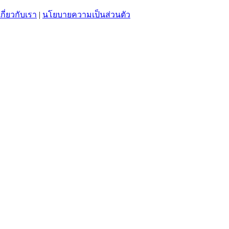
เกี่ยวกับเรา
|
นโยบายความเป็นส่วนตัว