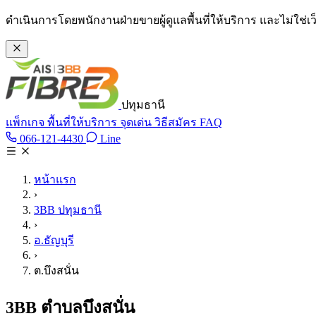
ข้ามไปเนื้อหาหลัก
ดำเนินการโดยพนักงานฝ่ายขายผู้ดูแลพื้นที่ให้บริการ และไม่ใช่
ปทุมธานี
แพ็กเกจ
พื้นที่ให้บริการ
จุดเด่น
วิธีสมัคร
FAQ
Line @tan3bb
066-121-4430
Line
โทร 066-121-4430
หน้าแรก
›
3BB ปทุมธานี
›
อ.ธัญบุรี
›
ต.บึงสนั่น
3BB ตำบลบึงสนั่น