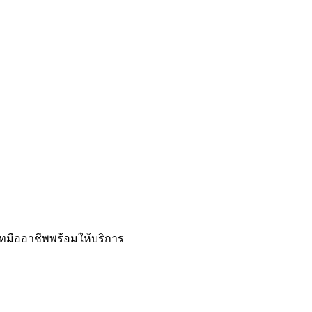
ิษัทมืออาชีพพร้อมให้บริการ