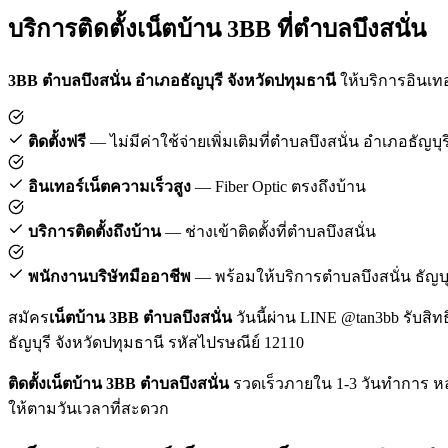
บริการติดตั้งเน็ตบ้าน 3BB ที่ตำบลบึงสนั่น
3BB ตำบลบึงสนั่น อำเภอธัญบุรี จังหวัดปทุมธานี
ให้บริการอินเทอร
ติดตั้งฟรี
— ไม่มีค่าใช้จ่ายเพิ่มเติมที่ตำบลบึงสนั่น อำเภอธัญบุร
อินเทอร์เน็ตความเร็วสูง
— Fiber Optic ตรงถึงบ้าน
บริการติดตั้งถึงบ้าน
— ช่างเข้าติดตั้งที่ตำบลบึงสนั่น
พนักงานบริษัทมืออาชีพ
— พร้อมให้บริการตำบลบึงสนั่น ธัญบุ
สมัคร
เน็ตบ้าน 3BB ตำบลบึงสนั่น
วันนี้ผ่าน LINE @tan3bb รับสิท
ธัญบุรี จังหวัดปทุมธานี รหัสไปรษณีย์ 12110
ติดตั้งเน็ตบ้าน 3BB ตำบลบึงสนั่น
รวดเร็วภายใน 1-3 วันทำการ หลั
ให้ตามวันเวลาที่สะดวก