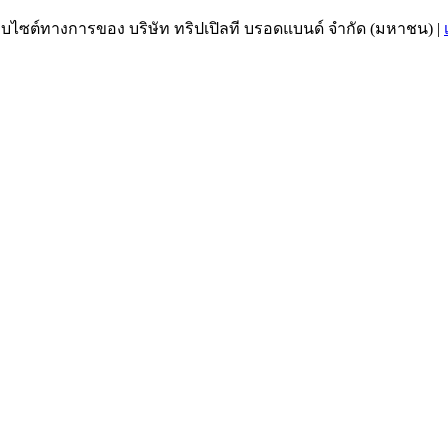
เว็บไซต์ทางการของ บริษัท ทริปเปิลที บรอดแบนด์ จำกัด (มหาชน)
|