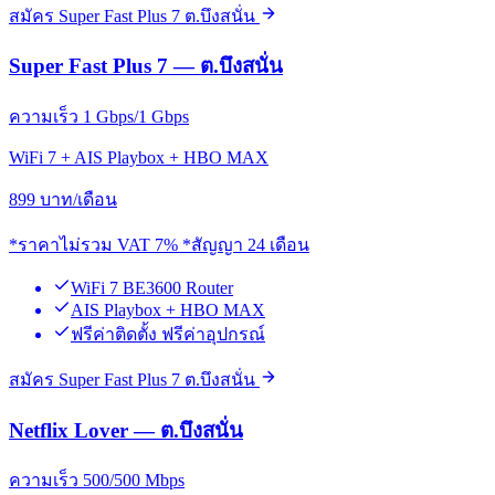
สมัคร Super Fast Plus 7 ต.บึงสนั่น
Super Fast Plus 7 — ต.บึงสนั่น
ความเร็ว 1 Gbps/1 Gbps
WiFi 7 + AIS Playbox + HBO MAX
899
บาท/เดือน
*ราคาไม่รวม VAT 7% *สัญญา 24 เดือน
WiFi 7 BE3600 Router
AIS Playbox + HBO MAX
ฟรีค่าติดตั้ง ฟรีค่าอุปกรณ์
สมัคร Super Fast Plus 7 ต.บึงสนั่น
Netflix Lover — ต.บึงสนั่น
ความเร็ว 500/500 Mbps