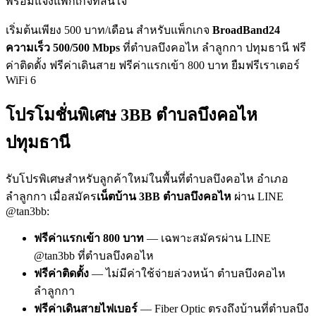
พร้อมแจ้งแพ็กเกจที่สนใจ
เริ่มต้นเพียง 500 บาท/เดือน สำหรับแพ็กเกจ
BroadBand24
ความเร็ว 500/500 Mbps
ที่ตำบลบึงคอไห ลำลูกกา ปทุมธานี ฟรี
ค่าติดตั้ง ฟรีค่าเดินสาย ฟรีค่าแรกเข้า 800 บาท ยืมฟรีเราเตอร์
WiFi 6
โปรโมชั่นพิเศษ 3BB ตำบลบึงคอไห
ปทุมธานี
รับโปรพิเศษสำหรับลูกค้าใหม่ในพื้นที่ตำบลบึงคอไห อำเภอ
ลำลูกกา เมื่อสมัคร
เน็ตบ้าน 3BB ตำบลบึงคอไห
ผ่าน LINE
@tan3bb:
ฟรีค่าแรกเข้า 800 บาท
— เฉพาะสมัครผ่าน LINE
@tan3bb ที่ตำบลบึงคอไห
ฟรีค่าติดตั้ง
— ไม่มีค่าใช้จ่ายล่วงหน้า ตำบลบึงคอไห
ลำลูกกา
ฟรีค่าเดินสายไฟเบอร์
— Fiber Optic ตรงถึงบ้านที่ตำบลบึง