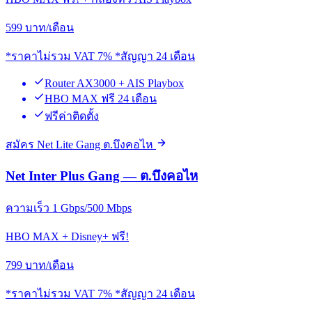
599
บาท/เดือน
*ราคาไม่รวม VAT 7% *สัญญา 24 เดือน
Router AX3000 + AIS Playbox
HBO MAX ฟรี 24 เดือน
ฟรีค่าติดตั้ง
สมัคร Net Lite Gang ต.บึงคอไห
Net Inter Plus Gang — ต.บึงคอไห
ความเร็ว 1 Gbps/500 Mbps
HBO MAX + Disney+ ฟรี!
799
บาท/เดือน
*ราคาไม่รวม VAT 7% *สัญญา 24 เดือน