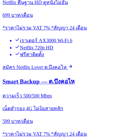
Netflix พื้นฐาน HD ดูหนังไม่อั้น
699
บาท/เดือน
*ราคาไม่รวม VAT 7% *สัญญา 24 เดือน
เราเตอร์ AX3000 Wi-Fi 6
Netflix 720p HD
ฟรีค่าติดตั้ง
สมัคร Netflix Lover ต.บึงคอไห
Smart Backup — ต.บึงคอไห
ความเร็ว 500/500 Mbps
เน็ตสำรอง 4G ไม่ง้อสายหลัก
599
บาท/เดือน
*ราคาไม่รวม VAT 7% *สัญญา 24 เดือน