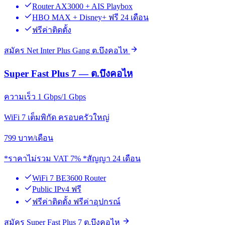
Router AX3000 + AIS Playbox
HBO MAX + Disney+ ฟรี 24 เดือน
ฟรีค่าติดตั้ง
สมัคร Net Inter Plus Gang ต.บึงคอไห
Super Fast Plus 7 — ต.บึงคอไห
ความเร็ว 1 Gbps/1 Gbps
WiFi 7 เต็มพิกัด ครอบครัวใหญ่
799
บาท/เดือน
*ราคาไม่รวม VAT 7% *สัญญา 24 เดือน
WiFi 7 BE3600 Router
Public IPv4 ฟรี
ฟรีค่าติดตั้ง ฟรีค่าอุปกรณ์
สมัคร Super Fast Plus 7 ต.บึงคอไห