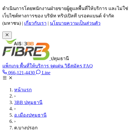
ข้ามไปเนื้อหาหลัก
ดำเนินการโดยพนักงานฝ่ายขายผู้ดูแลพื้นที่ให้บริการ และไม่ใช่
เว็บไซต์ทางการของ บริษัท ทริปเปิลที บรอดแบนด์ จำกัด
(มหาชน)
|
เกี่ยวกับเรา
|
นโยบายความเป็นส่วนตัว
ปทุมธานี
แพ็กเกจ
พื้นที่ให้บริการ
จุดเด่น
วิธีสมัคร
FAQ
Line @tan3bb
066-121-4430
Line
โทร 066-121-4430
หน้าแรก
›
3BB ปทุมธานี
›
อ.เมืองปทุมธานี
›
ต.บางปรอก