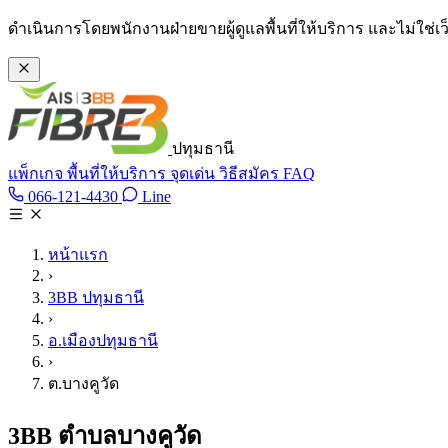
ข้ามไปเนื้อหาหลัก
ดำเนินการโดยพนักงานฝ่ายขายผู้ดูแลพื้นที่ให้บริการ และไม่ใช่
ปทุมธานี
แพ็กเกจ
พื้นที่ให้บริการ
จุดเด่น
วิธีสมัคร
FAQ
Line @tan3bb
066-121-4430
Line
โทร 066-121-4430
หน้าแรก
›
3BB ปทุมธานี
›
อ.เมืองปทุมธานี
›
ต.บางคูวัด
3BB ตำบลบางคูวัด