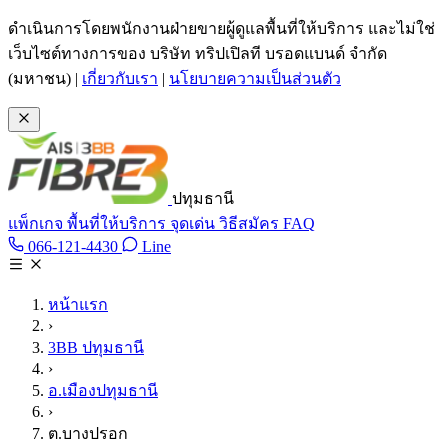
ข้ามไปเนื้อหาหลัก
ดำเนินการโดยพนักงานฝ่ายขายผู้ดูแลพื้นที่ให้บริการ และไม่ใช่
เว็บไซต์ทางการของ บริษัท ทริปเปิลที บรอดแบนด์ จำกัด
(มหาชน)
|
เกี่ยวกับเรา
|
นโยบายความเป็นส่วนตัว
ปทุมธานี
แพ็กเกจ
พื้นที่ให้บริการ
จุดเด่น
วิธีสมัคร
FAQ
Line @tan3bb
066-121-4430
Line
โทร 066-121-4430
หน้าแรก
›
3BB ปทุมธานี
›
อ.เมืองปทุมธานี
›
ต.บางปรอก