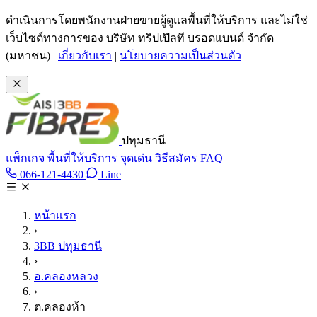
ข้ามไปเนื้อหาหลัก
ดำเนินการโดยพนักงานฝ่ายขายผู้ดูแลพื้นที่ให้บริการ และไม่ใช่
เว็บไซต์ทางการของ บริษัท ทริปเปิลที บรอดแบนด์ จำกัด
(มหาชน)
|
เกี่ยวกับเรา
|
นโยบายความเป็นส่วนตัว
ปทุมธานี
แพ็กเกจ
พื้นที่ให้บริการ
จุดเด่น
วิธีสมัคร
FAQ
Line @tan3bb
066-121-4430
Line
โทร 066-121-4430
หน้าแรก
›
3BB ปทุมธานี
›
อ.คลองหลวง
›
ต.คลองห้า