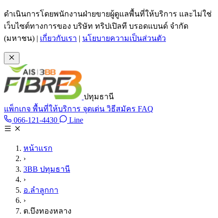
ข้ามไปเนื้อหาหลัก
ดำเนินการโดยพนักงานฝ่ายขายผู้ดูแลพื้นที่ให้บริการ และไม่ใช่
เว็บไซต์ทางการของ บริษัท ทริปเปิลที บรอดแบนด์ จำกัด
(มหาชน)
|
เกี่ยวกับเรา
|
นโยบายความเป็นส่วนตัว
ปทุมธานี
แพ็กเกจ
พื้นที่ให้บริการ
จุดเด่น
วิธีสมัคร
FAQ
Line @tan3bb
066-121-4430
Line
โทร 066-121-4430
หน้าแรก
›
3BB ปทุมธานี
›
อ.ลำลูกกา
›
ต.บึงทองหลาง