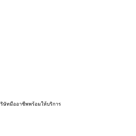
นบริษัทมืออาชีพพร้อมให้บริการ