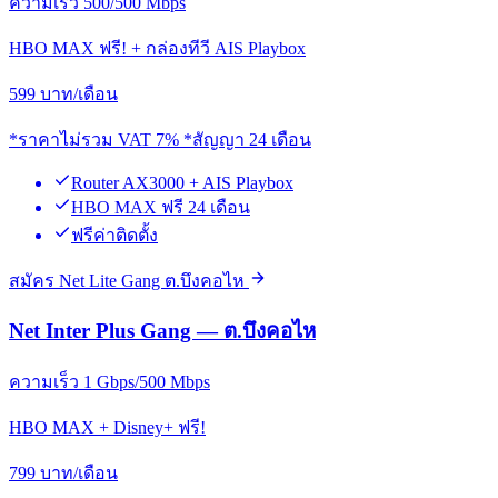
ความเร็ว 500/500 Mbps
HBO MAX ฟรี! + กล่องทีวี AIS Playbox
599
บาท/เดือน
*ราคาไม่รวม VAT 7% *สัญญา 24 เดือน
Router AX3000 + AIS Playbox
HBO MAX ฟรี 24 เดือน
ฟรีค่าติดตั้ง
สมัคร Net Lite Gang ต.บึงคอไห
Net Inter Plus Gang — ต.บึงคอไห
ความเร็ว 1 Gbps/500 Mbps
HBO MAX + Disney+ ฟรี!
799
บาท/เดือน