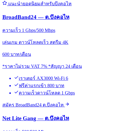
แนะนำยอดนิยมสำหรับบึงคอไห
BroadBand24 — ต.บึงคอไห
ความเร็ว 1 Gbps/500 Mbps
เล่นเกม ดาวน์โหลดเร็ว สตรีม 4K
600
บาท/เดือน
*ราคาไม่รวม VAT 7% *สัญญา 24 เดือน
เราเตอร์ AX3000 Wi-Fi 6
ฟรีค่าแรกเข้า 800 บาท
ความเร็วดาวน์โหลด 1 Gbps
สมัคร BroadBand24 ต.บึงคอไห
Net Lite Gang — ต.บึงคอไห