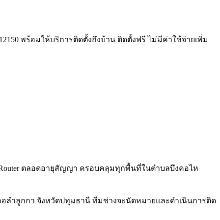
 พร้อมให้บริการติดตั้งถึงบ้าน ติดตั้งฟรี ไม่มีค่าใช้จ่ายเพิ่ม
Fi 6 Router ตลอดอายุสัญญา ครอบคลุมทุกพื้นที่ในตำบลบึงคอไห
เภอลำลูกกา จังหวัดปทุมธานี ทีมช่างจะนัดหมายและดำเนินการติด