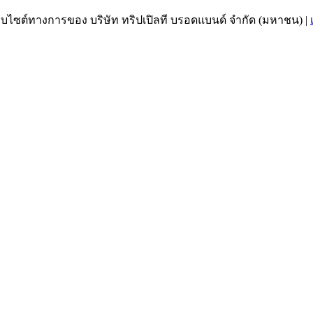
เว็บไซต์ทางการของ บริษัท ทริปเปิลที บรอดแบนด์ จำกัด (มหาชน)
|