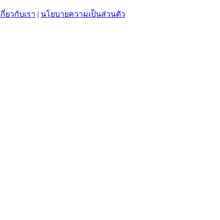
เกี่ยวกับเรา
|
นโยบายความเป็นส่วนตัว