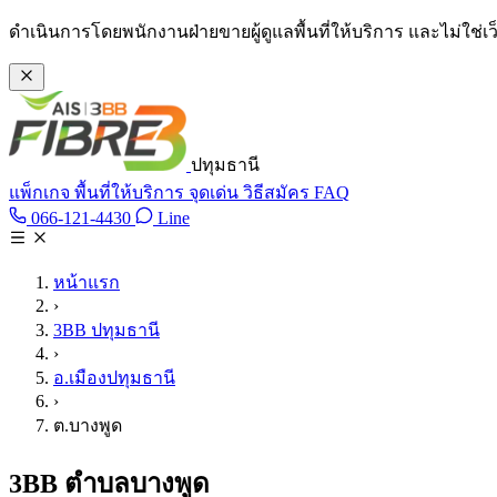
ข้ามไปเนื้อหาหลัก
ดำเนินการโดยพนักงานฝ่ายขายผู้ดูแลพื้นที่ให้บริการ และไม่ใช่
ปทุมธานี
แพ็กเกจ
พื้นที่ให้บริการ
จุดเด่น
วิธีสมัคร
FAQ
Line @tan3bb
066-121-4430
Line
โทร 066-121-4430
หน้าแรก
›
3BB ปทุมธานี
›
อ.เมืองปทุมธานี
›
ต.บางพูด
3BB ตำบลบางพูด