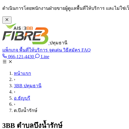
ข้ามไปเนื้อหาหลัก
ดำเนินการโดยพนักงานฝ่ายขายผู้ดูแลพื้นที่ให้บริการ และไม่ใช่
ปทุมธานี
แพ็กเกจ
พื้นที่ให้บริการ
จุดเด่น
วิธีสมัคร
FAQ
Line @tan3bb
066-121-4430
Line
โทร 066-121-4430
หน้าแรก
›
3BB ปทุมธานี
›
อ.ธัญบุรี
›
ต.บึงน้ำรักษ์
3BB ตำบลบึงน้ำรักษ์